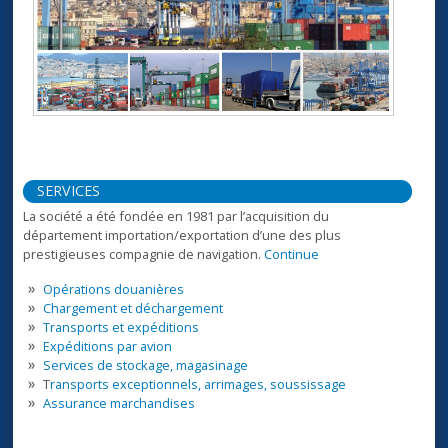
SERVICES
La société a été fondée en 1981 par l’acquisition du
département importation/exportation d’une des plus
prestigieuses compagnie de navigation.
Continue
Opérations douanières
Chargement et déchargement
Transports et expéditions
Expéditions par avion
Services de stockage, magasinage
T
ransports exceptionnels, arrimages, soussissage
Assurance marchandises